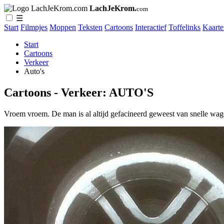
LachJeKrom.
com
☰
Start
Filmpjes
Moppen
Teksten
Cartoons
Interactief
Toffelinks
Kaarte
Start
Cartoons
Verkeer
Auto's
Cartoons - Verkeer: AUTO'S
Vroem vroem. De man is al altijd gefacineerd geweest van snelle wag