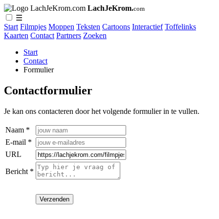
LachJeKrom.
com
☰
Start
Filmpjes
Moppen
Teksten
Cartoons
Interactief
Toffelinks
Kaarten
Contact
Partners
Zoeken
Start
Contact
Formulier
Contactformulier
Je kan ons contacteren door het volgende formulier in te vullen.
Naam *
E-mail *
URL
Bericht *
Verzenden