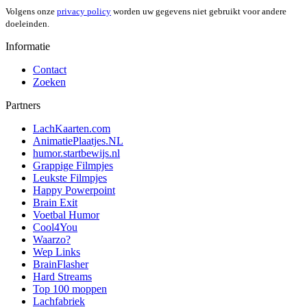
Volgens onze
privacy policy
worden uw gegevens niet gebruikt voor andere
doeleinden.
Informatie
Contact
Zoeken
Partners
LachKaarten.com
AnimatiePlaatjes.NL
humor.startbewijs.nl
Grappige Filmpjes
Leukste Filmpjes
Happy Powerpoint
Brain Exit
Voetbal Humor
Cool4You
Waarzo?
Wep Links
BrainFlasher
Hard Streams
Top 100 moppen
Lachfabriek