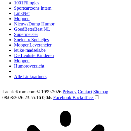
1001Filmpjes
Sportcartoons Intern
LinkNet
Moppen
NieuwsDump Humor
GoedBeterBest.NL
Supermeister
Spelen x Spelletjes
MoppenLeverancier
leuke-raadsels.be
De Leukste Kinderen
Moppen
Humoroverzicht
Alle Linkpartners
LachJeKrom.com
© 1999-2026
Privacy
Contact
Sitemap
08/08/2026 23:55:16
0,04s
Facebook
Backoffice