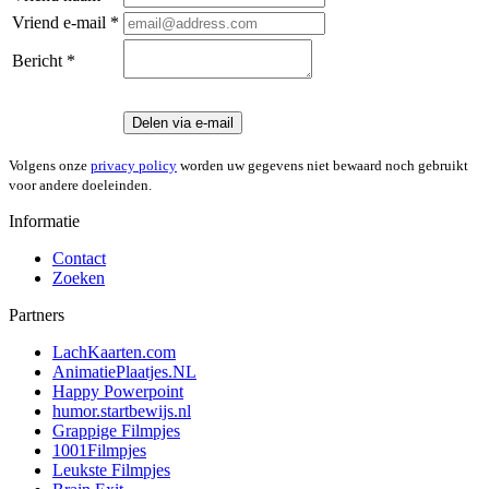
Vriend e-mail *
Bericht *
Delen via e-mail
Volgens onze
privacy policy
worden uw gegevens niet bewaard noch gebruikt
voor andere doeleinden.
Informatie
Contact
Zoeken
Partners
LachKaarten.com
AnimatiePlaatjes.NL
Happy Powerpoint
humor.startbewijs.nl
Grappige Filmpjes
1001Filmpjes
Leukste Filmpjes