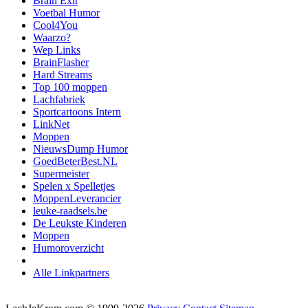
Brain Exit
Voetbal Humor
Cool4You
Waarzo?
Wep Links
BrainFlasher
Hard Streams
Top 100 moppen
Lachfabriek
Sportcartoons Intern
LinkNet
Moppen
NieuwsDump Humor
GoedBeterBest.NL
Supermeister
Spelen x Spelletjes
MoppenLeverancier
leuke-raadsels.be
De Leukste Kinderen
Moppen
Humoroverzicht
Alle Linkpartners