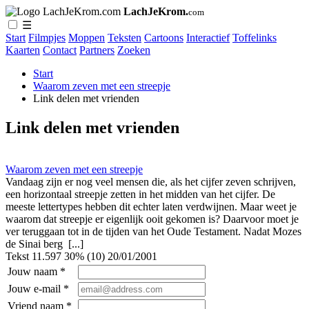
LachJeKrom.
com
☰
Start
Filmpjes
Moppen
Teksten
Cartoons
Interactief
Toffelinks
Kaarten
Contact
Partners
Zoeken
Start
Waarom zeven met een streepje
Link delen met vrienden
Link delen met vrienden
Waarom zeven met een streepje
Vandaag zijn er nog veel mensen die, als het cijfer zeven schrijven,
een horizontaal streepje zetten in het midden van het cijfer. De
meeste lettertypes hebben dit echter laten verdwijnen. Maar weet je
waarom dat streepje er eigenlijk ooit gekomen is? Daarvoor moet je
ver teruggaan tot in de tijden van het Oude Testament. Nadat Mozes
de Sinai berg [...]
Tekst
11.597
30% (10)
20/01/2001
Jouw naam *
Jouw e-mail *
Vriend naam *