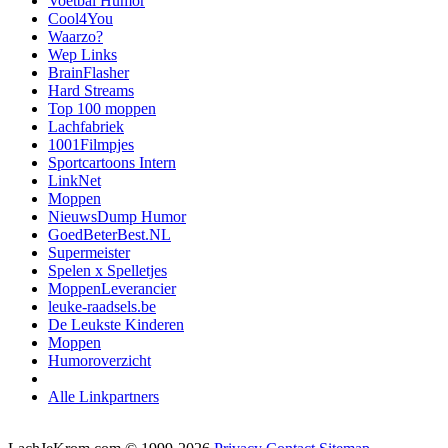
Voetbal Humor
Cool4You
Waarzo?
Wep Links
BrainFlasher
Hard Streams
Top 100 moppen
Lachfabriek
1001Filmpjes
Sportcartoons Intern
LinkNet
Moppen
NieuwsDump Humor
GoedBeterBest.NL
Supermeister
Spelen x Spelletjes
MoppenLeverancier
leuke-raadsels.be
De Leukste Kinderen
Moppen
Humoroverzicht
Alle Linkpartners