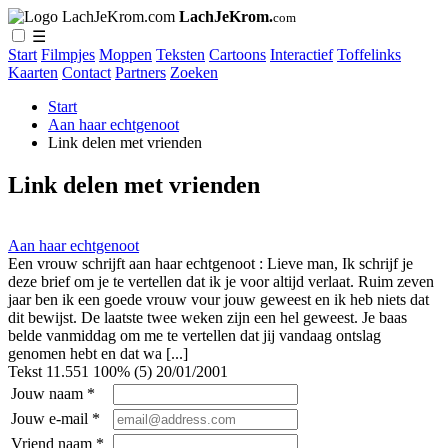
LachJeKrom.
com
☰
Start
Filmpjes
Moppen
Teksten
Cartoons
Interactief
Toffelinks
Kaarten
Contact
Partners
Zoeken
Start
Aan haar echtgenoot
Link delen met vrienden
Link delen met vrienden
Aan haar echtgenoot
Een vrouw schrijft aan haar echtgenoot : Lieve man, Ik schrijf je
deze brief om je te vertellen dat ik je voor altijd verlaat. Ruim zeven
jaar ben ik een goede vrouw vour jouw geweest en ik heb niets dat
dit bewijst. De laatste twee weken zijn een hel geweest. Je baas
belde vanmiddag om me te vertellen dat jij vandaag ontslag
genomen hebt en dat wa [...]
Tekst
11.551
100% (5)
20/01/2001
Jouw naam *
Jouw e-mail *
Vriend naam *